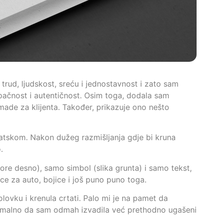
 trud, ljudskost, sreću i jednostavnost i zato sam
upačnost i autentičnost. Osim toga, dodala sam
made za klijenta. Također, prikazuje ono nešto
rvatskom. Nakon dužeg razmišljanja gdje bi kruna
.
(gore desno), samo simbol (slika grunta) i samo tekst,
ice za auto, bojice i još puno puno toga.
lovku i krenula crtati. Palo mi je na pamet da
Normalno da sam odmah izvadila već prethodno ugašeni