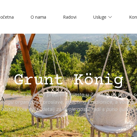
očetna
O nama
Radovi
Usluge
Kon
Grunt König
Grunt König je jedno predivno mjesto u Zagrebu na kojem s
mogu organizirati proslave, coaching i radionice, a vodi ga
obitelj koja svaki detalj za svoje goste radi s puno ljubavi.