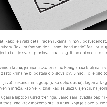
rati kako je svaki detalj rađen rukama, njihovu posvećenost,
sao rukom. Takvim fontom dobili smo “hand made” feel, prist
entu i da je svaka proslava, coaching ili radionica custom 
tavimo i krunu, jer njemačko prezime König znači kralj na h
 zašto kruna ne bi postala dio slova ö?”. Bingo. To je bilo to
a lijevo), sekundarni logotip (slika dolje desno), logomark 
venih mreža, kao veliki znak kad se ulazi u sjenicu, naljepn
gasila laptop i usred treninga. Samo sam izvadila papir i o
osim toga, kao krov možemo staviti krunu koja je slovo ö. 