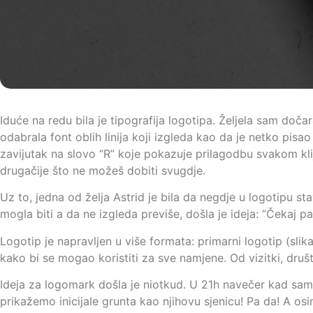
Iduće na redu bila je tipografija logotipa. Željela sam doča
odabrala font oblih linija koji izgleda kao da je netko pi
zavijutak na slovo “R” koje
pokazuje prilagodbu svakom klij
drugačije što ne možeš dobiti svugdje.
Uz to, jedna od želja Astrid je bila da negdje u logotipu s
mogla biti a da ne izgleda previše, došla je ideja: “Čekaj pa
Logotip je napravljen u više formata: primarni logotip (slik
kako bi se mogao koristiti za sve namjene. Od vizitki, društ
Ideja za logomark došla je niotkud. U 21h navečer kad sam u
prikažemo inicijale grunta kao njihovu sjenicu! Pa da! A 