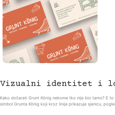
Vizualni identitet i l
Kako dočarati Grunt König nekome tko nije bio tamo? E to s
simbol Grunta König koji kroz linije prikazuje sjenicu, pog