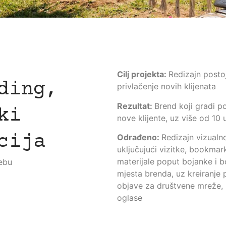
Cilj projekta:
Redizajn posto
ding,
privlačenje novih klijenata
Rezultat:
Brend koji gradi po
ki
nove klijente, uz više od 10
cija
Odrađeno:
Redizajn vizualn
uključujući vizitke, bookmar
materijale poput bojanke i b
rebu
mjesta brenda, uz kreiranje p
objave za društvene mreže, 
oglase