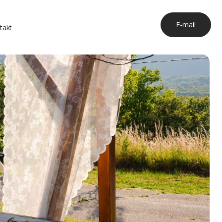
E-mail
takt
e