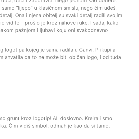
 doći, otići i zaboraviti. Nego jednom kad dođete,
nije samo “lijepo” u klasičnom smislu, nego čim uđeš,
talj. Ona i njena obitelj su svaki detalj radili svojim
o vidite – prošlo je kroz njihove ruke. I sada, kako
jednakom pažnjom i ljubavi koju oni svakodnevno
og logotipa kojeg je sama radila u Canvi. Prikupila
 shvatila da to ne može biti običan logo, i od tuda
o grunt kroz logotip! Ali doslovno. Kreirali smo
aka. Čim vidiš simbol, odmah je kao da si tamo.