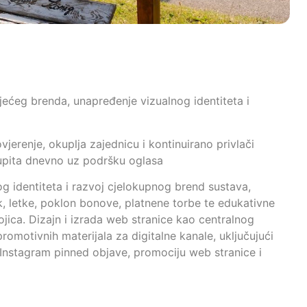
jećeg brenda, unapređenje vizualnog identiteta i
vjerenje, okuplja zajednicu i kontinuirano privlači
 upita dnevno uz podršku oglasa
og identiteta i razvoj cjelokupnog brend sustava,
k, letke, poklon bonove, platnene torbe te edukativne
ojica. Dizajn i izrada web stranice kao centralnog
romotivnih materijala za digitalne kanale, uključujući
Instagram pinned objave, promociju web stranice i