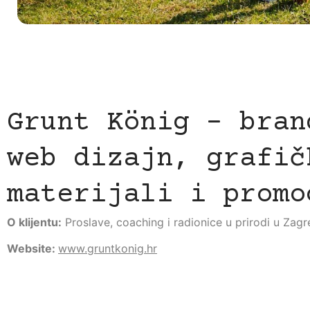
Grunt König - bran
web dizajn, grafič
materijali i promo
O klijentu:
Proslave, coaching i radionice u prirodi u Zag
Website:
www.gruntkonig.hr