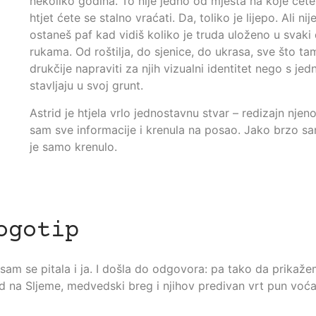
nekoliko godina. To nije jedno od mjesta na koje ćete
htjet ćete se stalno vraćati. Da, toliko je lijepo. Ali 
ostaneš paf kad vidiš koliko je truda uloženo u svaki de
rukama. Od roštilja, do sjenice, do ukrasa, sve što tam
drukčije napraviti za njih vizualni identitet nego s 
stavljaju u svoj grunt.
Astrid je htjela vrlo jednostavnu stvar – redizajn njen
sam sve informacije i krenula na posao. Jako brzo sam
je samo krenulo.
ogotip
am se pitala i ja. I došla do odgovora: pa tako da prikažem
led na Sljeme, medvedski breg i njihov predivan vrt pun voć