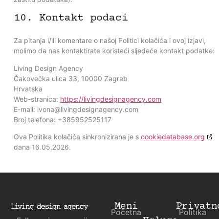
10. Kontakt podaci
Za pitanja i/ili komentare o našoj Politici kolačića i ovoj izjavi,
molimo da nas kontaktirate koristeći sljedeće kontakt podatke:
Living Design Agency
Čakovečka ulica 33, 10000 Zagreb
Hrvatska
Web-stranica:
https://livingdesignagency.com
E-mail:
ivona@
livingdesignagency.com
Broj telefona: +385952525117
Ova Politika kolačića sinkronizirana je s
cookiedatabase.org
dana 16.05.2026.
Meni
Privatn
Početna
Politika