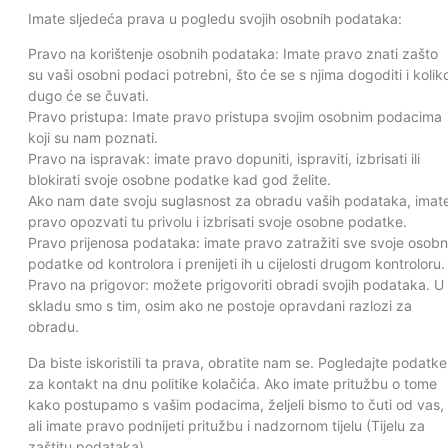
Imate sljedeća prava u pogledu svojih osobnih podataka:
Pravo na korištenje osobnih podataka: Imate pravo znati zašto
su vaši osobni podaci potrebni, što će se s njima dogoditi i kolik
dugo će se čuvati.
Pravo pristupa: Imate pravo pristupa svojim osobnim podacima
koji su nam poznati.
Pravo na ispravak: imate pravo dopuniti, ispraviti, izbrisati ili
blokirati svoje osobne podatke kad god želite.
Ako nam date svoju suglasnost za obradu vaših podataka, imat
pravo opozvati tu privolu i izbrisati svoje osobne podatke.
Pravo prijenosa podataka: imate pravo zatražiti sve svoje osob
podatke od kontrolora i prenijeti ih u cijelosti drugom kontroloru.
Pravo na prigovor: možete prigovoriti obradi svojih podataka. U
skladu smo s tim, osim ako ne postoje opravdani razlozi za
obradu.
Da biste iskoristili ta prava, obratite nam se. Pogledajte podatke
za kontakt na dnu politike kolačića. Ako imate pritužbu o tome
kako postupamo s vašim podacima, željeli bismo to čuti od vas,
ali imate pravo podnijeti pritužbu i nadzornom tijelu (Tijelu za
zaštitu podataka).