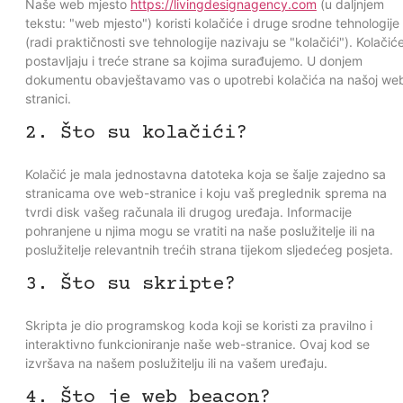
Naše web mjesto
https://livingdesignagency.com
(u daljnjem
tekstu: "web mjesto") koristi kolačiće i druge srodne tehnologije
(radi praktičnosti sve tehnologije nazivaju se "kolačići"). Kolačić
postavljaju i treće strane sa kojima surađujemo. U donjem
dokumentu obavještavamo vas o upotrebi kolačića na našoj we
stranici.
2. Što su kolačići?
Kolačić je mala jednostavna datoteka koja se šalje zajedno sa
stranicama ove web-stranice i koju vaš preglednik sprema na
tvrdi disk vašeg računala ili drugog uređaja. Informacije
pohranjene u njima mogu se vratiti na naše poslužitelje ili na
poslužitelje relevantnih trećih strana tijekom sljedećeg posjeta.
3. Što su skripte?
Skripta je dio programskog koda koji se koristi za pravilno i
interaktivno funkcioniranje naše web-stranice. Ovaj kod se
izvršava na našem poslužitelju ili na vašem uređaju.
4. Što je web beacon?