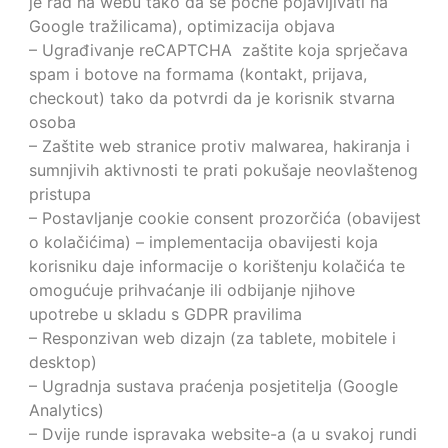
je rad na webu tako da se počne pojavljivati na
Google tražilicama), optimizacija objava
– Ugrađivanje reCAPTCHA zaštite koja sprječava
spam i botove na formama (kontakt, prijava,
checkout) tako da potvrdi da je korisnik stvarna
osoba
– Zaštite web stranice protiv malwarea, hakiranja i
sumnjivih aktivnosti te prati pokušaje neovlaštenog
pristupa
– Postavljanje cookie consent prozorčića (obavijest
o kolačićima) – implementacija obavijesti koja
korisniku daje informacije o korištenju kolačića te
omogućuje prihvaćanje ili odbijanje njihove
upotrebe u skladu s GDPR pravilima
– Responzivan web dizajn (za tablete, mobitele i
desktop)
– Ugradnja sustava praćenja posjetitelja (Google
Analytics)
– Dvije runde ispravaka website-a (a u svakoj rundi