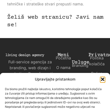
tehničke i strateške stvari prepusti nama.
Želiš web stranicu? Javi nam
se!
Meni
Privatn
Početna
Politika
Full-service agencija za
Usluge
kolačića
Branding
O nama
branding, web dizajn i
Polica
marketing. Pomažemo ti
Web
Kontakt
privatnosti
Upravljajte pristankom
da ispričaš svoju priču
dizajn
svijetu.
Da bismo pružili najbolje iskustvo, koristimo tehnologije poput kolačića
Marketing
za čuvanje i/ili pristup informacijama o uređaju. Suglasnost s ovim
tehnologijama će nam omogućiti da obrađujemo podatke kao što su
Projekti
ponašanje pri pregledavanju ili jedinstveni ID-ovi na ovoj web stranici.
Nepristanak ili povlačenje suglasnosti može negativno utjecati na