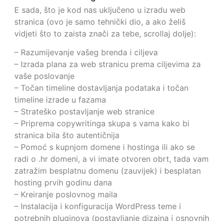
E sada, što je kod nas uključeno u izradu web
stranica (ovo je samo tehnički dio, a ako želiš
vidjeti što to zaista znači za tebe, scrollaj dolje):
– Razumijevanje vašeg brenda i ciljeva
– Izrada plana za web stranicu prema ciljevima za
vaše poslovanje
– Točan timeline dostavljanja podataka i točan
timeline izrade u fazama
– Strateško postavljanje web stranice
– Priprema copywritinga skupa s vama kako bi
stranica bila što autentičnija
– Pomoć s kupnjom domene i hostinga ili ako se
radi o .hr domeni, a vi imate otvoren obrt, tada vam
zatražim besplatnu domenu (zauvijek) i besplatan
hosting prvih godinu dana
– Kreiranje poslovnog maila
– Instalacija i konfiguracija WordPress teme i
potrebnih pluginova (postavljanje dizajna i osnovnih