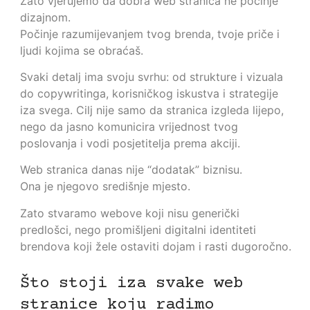
Zato vjerujemo da dobra web stranica ne počinje
dizajnom.
Počinje razumijevanjem tvog brenda, tvoje priče i
ljudi kojima se obraćaš.
Svaki detalj ima svoju svrhu: od strukture i vizuala
do copywritinga, korisničkog iskustva i strategije
iza svega. Cilj nije samo da stranica izgleda lijepo,
nego da jasno komunicira vrijednost tvog
poslovanja i vodi posjetitelja prema akciji.
Web stranica danas nije “dodatak” biznisu.
Ona je njegovo središnje mjesto.
Zato stvaramo webove koji nisu generički
predlošci, nego promišljeni digitalni identiteti
brendova koji žele ostaviti dojam i rasti dugoročno.
Što stoji iza svake web
stranice koju radimo