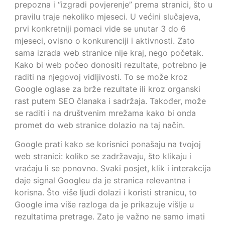
prepozna i “izgradi povjerenje” prema stranici, što u
pravilu traje nekoliko mjeseci. U većini slučajeva,
prvi konkretniji pomaci vide se unutar 3 do 6
mjeseci, ovisno o konkurenciji i aktivnosti. Zato
sama izrada web stranice nije kraj, nego početak.
Kako bi web počeo donositi rezultate, potrebno je
raditi na njegovoj vidljivosti. To se može kroz
Google oglase za brže rezultate ili kroz organski
rast putem SEO članaka i sadržaja. Također, može
se raditi i na društvenim mrežama kako bi onda
promet do web stranice dolazio na taj način.
Google prati kako se korisnici ponašaju na tvojoj
web stranici: koliko se zadržavaju, što klikaju i
vraćaju li se ponovno. Svaki posjet, klik i interakcija
daje signal Googleu da je stranica relevantna i
korisna. Što više ljudi dolazi i koristi stranicu, to
Google ima više razloga da je prikazuje višlje u
rezultatima pretrage. Zato je važno ne samo imati