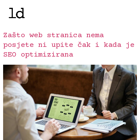
Zašto web stranica nema
posjete ni upite čak i kada je
SEO optimizirana