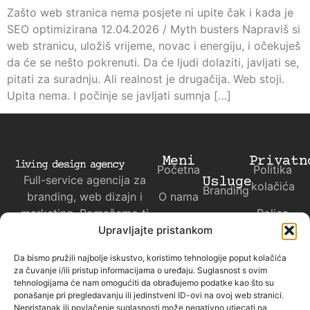
Zašto web stranica nema posjete ni upite čak i kada je
SEO optimizirana 12.04.2026 / Myth busters Napraviš si
web stranicu, uložiš vrijeme, novac i energiju, i očekuješ
da će se nešto pokrenuti. Da će ljudi dolaziti, javljati se,
pitati za suradnju. Ali realnost je drugačija. Web stoji.
Upita nema. I počinje se javljati sumnja […]
Meni
Privatn
Početna
Politika
Full-service agencija za
Usluge
kolačića
Branding
branding, web dizajn i
O nama
marketing. Pomažemo ti
Polica
Web
Kontakt
da ispričaš svoju priču
privatnosti
Upravljajte pristankom
dizajn
svijetu.
Da bismo pružili najbolje iskustvo, koristimo tehnologije poput kolačića
Marketing
za čuvanje i/ili pristup informacijama o uređaju. Suglasnost s ovim
tehnologijama će nam omogućiti da obrađujemo podatke kao što su
Projekti
ponašanje pri pregledavanju ili jedinstveni ID-ovi na ovoj web stranici.
Nepristanak ili povlačenje suglasnosti može negativno utjecati na