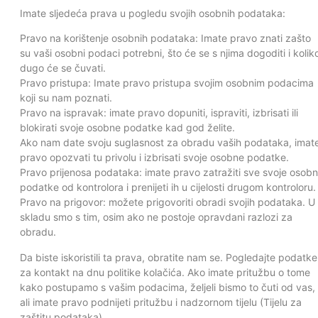
Imate sljedeća prava u pogledu svojih osobnih podataka:
Pravo na korištenje osobnih podataka: Imate pravo znati zašto
su vaši osobni podaci potrebni, što će se s njima dogoditi i kolik
dugo će se čuvati.
Pravo pristupa: Imate pravo pristupa svojim osobnim podacima
koji su nam poznati.
Pravo na ispravak: imate pravo dopuniti, ispraviti, izbrisati ili
blokirati svoje osobne podatke kad god želite.
Ako nam date svoju suglasnost za obradu vaših podataka, imat
pravo opozvati tu privolu i izbrisati svoje osobne podatke.
Pravo prijenosa podataka: imate pravo zatražiti sve svoje osob
podatke od kontrolora i prenijeti ih u cijelosti drugom kontroloru.
Pravo na prigovor: možete prigovoriti obradi svojih podataka. U
skladu smo s tim, osim ako ne postoje opravdani razlozi za
obradu.
Da biste iskoristili ta prava, obratite nam se. Pogledajte podatke
za kontakt na dnu politike kolačića. Ako imate pritužbu o tome
kako postupamo s vašim podacima, željeli bismo to čuti od vas,
ali imate pravo podnijeti pritužbu i nadzornom tijelu (Tijelu za
zaštitu podataka).