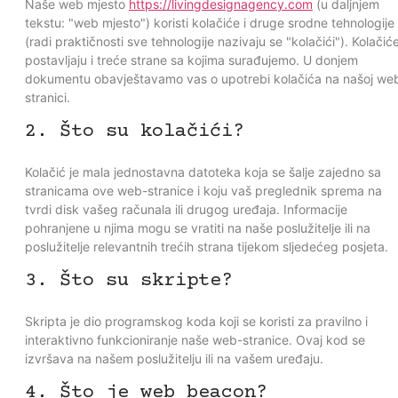
Naše web mjesto
https://livingdesignagency.com
(u daljnjem
tekstu: "web mjesto") koristi kolačiće i druge srodne tehnologije
(radi praktičnosti sve tehnologije nazivaju se "kolačići"). Kolačić
postavljaju i treće strane sa kojima surađujemo. U donjem
dokumentu obavještavamo vas o upotrebi kolačića na našoj we
stranici.
2. Što su kolačići?
Kolačić je mala jednostavna datoteka koja se šalje zajedno sa
stranicama ove web-stranice i koju vaš preglednik sprema na
tvrdi disk vašeg računala ili drugog uređaja. Informacije
pohranjene u njima mogu se vratiti na naše poslužitelje ili na
poslužitelje relevantnih trećih strana tijekom sljedećeg posjeta.
3. Što su skripte?
Skripta je dio programskog koda koji se koristi za pravilno i
interaktivno funkcioniranje naše web-stranice. Ovaj kod se
izvršava na našem poslužitelju ili na vašem uređaju.
4. Što je web beacon?