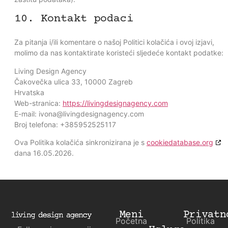
10. Kontakt podaci
Za pitanja i/ili komentare o našoj Politici kolačića i ovoj izjavi,
molimo da nas kontaktirate koristeći sljedeće kontakt podatke:
Living Design Agency
Čakovečka ulica 33, 10000 Zagreb
Hrvatska
Web-stranica:
https://livingdesignagency.com
E-mail:
ivona@
livingdesignagency.com
Broj telefona: +385952525117
Ova Politika kolačića sinkronizirana je s
cookiedatabase.org
dana 16.05.2026.
Meni
Privatn
Početna
Politika