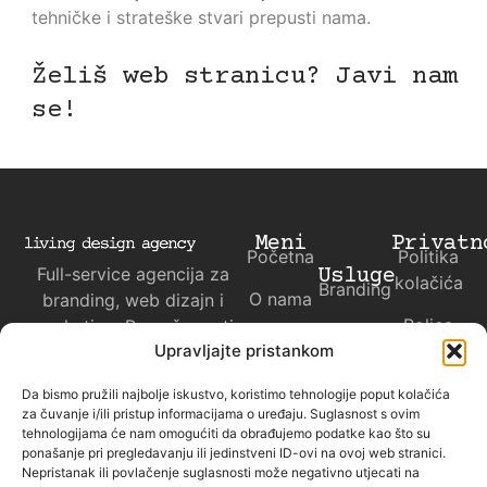
tehničke i strateške stvari prepusti nama.
Želiš web stranicu? Javi nam
se!
Meni
Privatn
Početna
Politika
Full-service agencija za
Usluge
kolačića
Branding
O nama
branding, web dizajn i
Polica
marketing. Pomažemo ti
Web
Kontakt
privatnosti
Upravljajte pristankom
da ispričaš svoju priču
dizajn
svijetu.
Da bismo pružili najbolje iskustvo, koristimo tehnologije poput kolačića
Marketing
za čuvanje i/ili pristup informacijama o uređaju. Suglasnost s ovim
tehnologijama će nam omogućiti da obrađujemo podatke kao što su
Projekti
ponašanje pri pregledavanju ili jedinstveni ID-ovi na ovoj web stranici.
Nepristanak ili povlačenje suglasnosti može negativno utjecati na