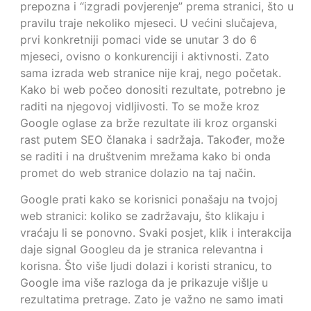
prepozna i “izgradi povjerenje” prema stranici, što u
pravilu traje nekoliko mjeseci. U većini slučajeva,
prvi konkretniji pomaci vide se unutar 3 do 6
mjeseci, ovisno o konkurenciji i aktivnosti. Zato
sama izrada web stranice nije kraj, nego početak.
Kako bi web počeo donositi rezultate, potrebno je
raditi na njegovoj vidljivosti. To se može kroz
Google oglase za brže rezultate ili kroz organski
rast putem SEO članaka i sadržaja. Također, može
se raditi i na društvenim mrežama kako bi onda
promet do web stranice dolazio na taj način.
Google prati kako se korisnici ponašaju na tvojoj
web stranici: koliko se zadržavaju, što klikaju i
vraćaju li se ponovno. Svaki posjet, klik i interakcija
daje signal Googleu da je stranica relevantna i
korisna. Što više ljudi dolazi i koristi stranicu, to
Google ima više razloga da je prikazuje višlje u
rezultatima pretrage. Zato je važno ne samo imati