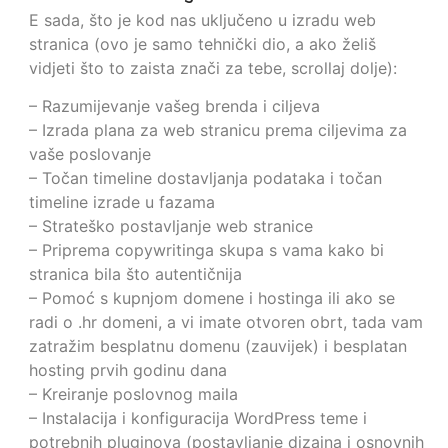
E sada, što je kod nas uključeno u izradu web
stranica (ovo je samo tehnički dio, a ako želiš
vidjeti što to zaista znači za tebe, scrollaj dolje):
– Razumijevanje vašeg brenda i ciljeva
– Izrada plana za web stranicu prema ciljevima za
vaše poslovanje
– Točan timeline dostavljanja podataka i točan
timeline izrade u fazama
– Strateško postavljanje web stranice
– Priprema copywritinga skupa s vama kako bi
stranica bila što autentičnija
– Pomoć s kupnjom domene i hostinga ili ako se
radi o .hr domeni, a vi imate otvoren obrt, tada vam
zatražim besplatnu domenu (zauvijek) i besplatan
hosting prvih godinu dana
– Kreiranje poslovnog maila
– Instalacija i konfiguracija WordPress teme i
potrebnih pluginova (postavljanje dizajna i osnovnih