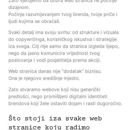
Zato vjerujemo da dobra web stranica ne počinje
dizajnom.
Počinje razumijevanjem tvog brenda, tvoje priče i
ljudi kojima se obraćaš.
Svaki detalj ima svoju svrhu: od strukture i vizuala
do copywritinga, korisničkog iskustva i strategije
iza svega. Cilj nije samo da stranica izgleda lijepo,
nego da jasno komunicira vrijednost tvog
poslovanja i vodi posjetitelja prema akciji.
Web stranica danas nije “dodatak” biznisu.
Ona je njegovo središnje mjesto.
Zato stvaramo webove koji nisu generički
predlošci, nego promišljeni digitalni identiteti
brendova koji žele ostaviti dojam i rasti dugoročno.
Što stoji iza svake web
stranice koju radimo