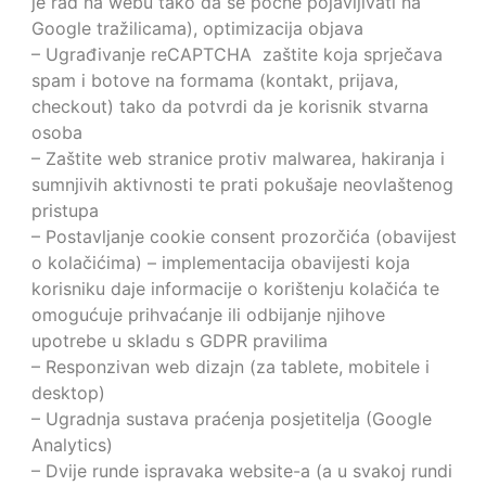
je rad na webu tako da se počne pojavljivati na
Google tražilicama), optimizacija objava
– Ugrađivanje reCAPTCHA zaštite koja sprječava
spam i botove na formama (kontakt, prijava,
checkout) tako da potvrdi da je korisnik stvarna
osoba
– Zaštite web stranice protiv malwarea, hakiranja i
sumnjivih aktivnosti te prati pokušaje neovlaštenog
pristupa
– Postavljanje cookie consent prozorčića (obavijest
o kolačićima) – implementacija obavijesti koja
korisniku daje informacije o korištenju kolačića te
omogućuje prihvaćanje ili odbijanje njihove
upotrebe u skladu s GDPR pravilima
– Responzivan web dizajn (za tablete, mobitele i
desktop)
– Ugradnja sustava praćenja posjetitelja (Google
Analytics)
– Dvije runde ispravaka website-a (a u svakoj rundi