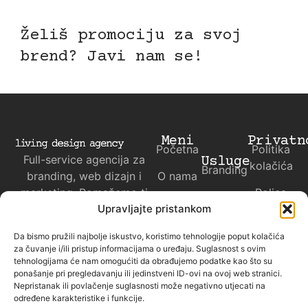
Želiš promociju za svoj
brend? Javi nam se!
Meni
Privatn
Početna
Politika
Full-service agencija za
Usluge
kolačića
Branding
branding, web dizajn i
O nama
marketing. Pomažemo ti
Polica
Web
Kontakt
da ispričaš svoju priču
privatnosti
Upravljajte pristankom
dizajn
svijetu.
Da bismo pružili najbolje iskustvo, koristimo tehnologije poput kolačića
Marketing
za čuvanje i/ili pristup informacijama o uređaju. Suglasnost s ovim
tehnologijama će nam omogućiti da obrađujemo podatke kao što su
Projekti
ponašanje pri pregledavanju ili jedinstveni ID-ovi na ovoj web stranici.
Nepristanak ili povlačenje suglasnosti može negativno utjecati na
određene karakteristike i funkcije.
Saznaj korisne
Instagram
Facebook