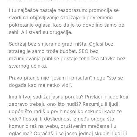
I tu najčešće nastaje nesporazum: promocija se
svodi na objavljivanje sadržaja ili povremeno
pokretanje oglasa, kao da je to dovoljno samo po
sebi. Ali stvari su drugačije.
Sadržaj bez smjera ne gradi ništa. Oglasi bez
strategije samo troše budžet. SEO bez
razumijevanja publike postaje tehnička stavka bez
stvarnog učinka.
Pravo pitanje nije “jesam li prisutan”, nego “što se
događa kad me netko vidi”.
Ima li tvoj sadržaj jasnu poruku? Privlači li ljude koji
zapravo trebaju ono što nudiš? Razumiju li ljudi
uopće što radiš u prvih nekoliko sekundi kada te
vide? Postoji li dosljednost između onoga što
komuniciraš na webu, društvenim mrežama i u
oglasima? Obraćaš li se jasno jednoj skupini ljudi ili